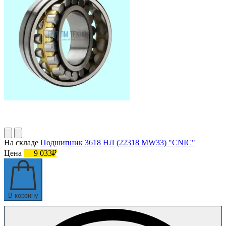
На складе
Подшипник 3618 НЛ (22318 MW33) "СNIC"
Цена
9 033₽
В корзину