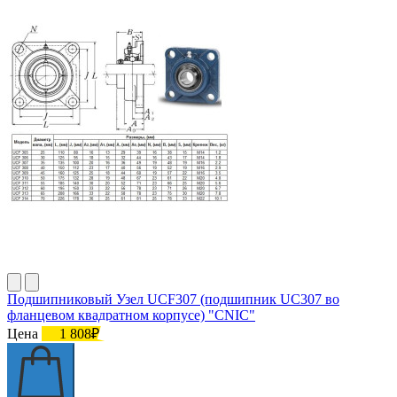
Подшипниковый Узел UCF307 (подшипник UC307 во
фланцевом квадратном корпусе) "CNIC"
Цена
1 808₽