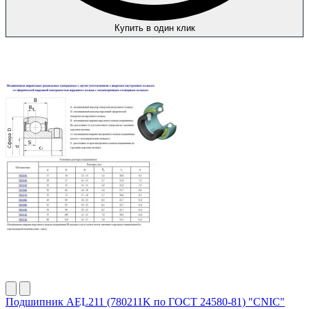
Купить в один клик
Подшипник AEL211 (780211K по ГОСТ 24580-81) "CNIC"