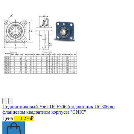
Подшипниковый Узел UCF306 (подшипник UC306 во
фланцевом квадратном корпусе) "CNIC"
Цена
1 276₽