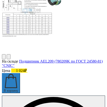
На складе
Подшипник AEL209 (780209K по ГОСТ 24580-81)
"CNIC"
Цена
1 024₽
В корзину