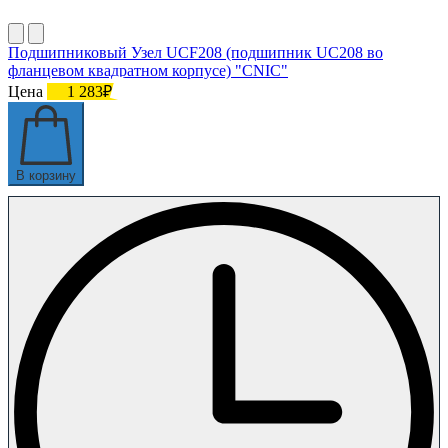
Подшипниковый Узел UCF208 (подшипник UC208 во
фланцевом квадратном корпусе) "CNIC"
Цена
1 283₽
В корзину