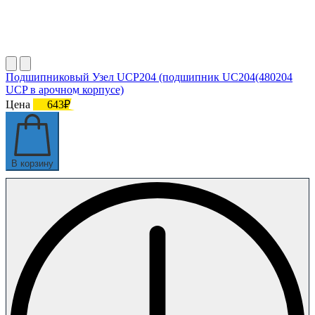
Подшипниковый Узел UCP204 (подшипник UC204(480204
UCP в арочном корпусе)
Цена
643₽
В корзину