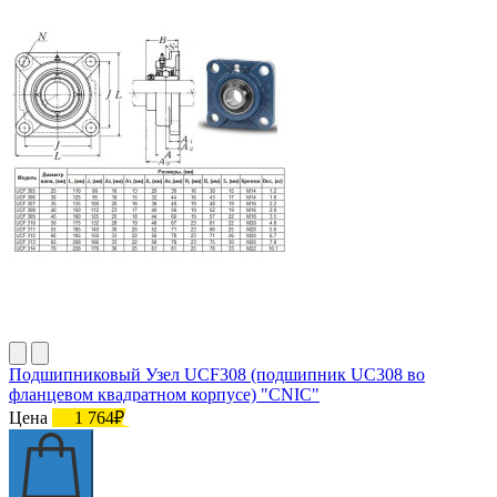
Подшипниковый Узел UCF308 (подшипник UC308 во
фланцевом квадратном корпусе) "CNIC"
Цена
1 764₽