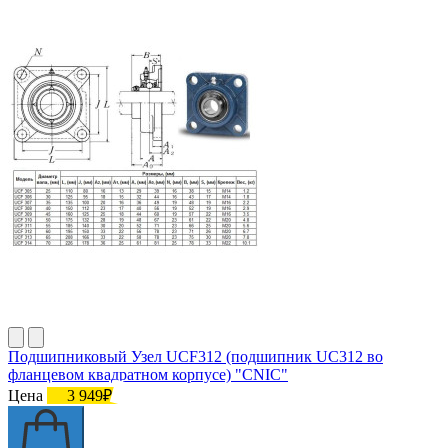
Подшипниковый Узел UCF312 (подшипник UC312 во
фланцевом квадратном корпусе) "CNIC"
Цена
3 949₽