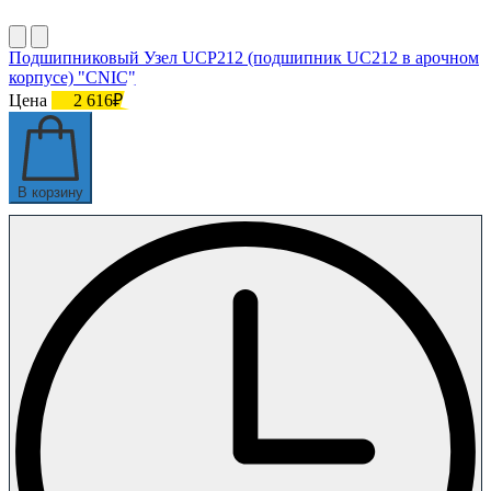
Подшипниковый Узел UCP212 (подшипник UC212 в арочном
корпусе) "CNIC"
Цена
2 616₽
В корзину