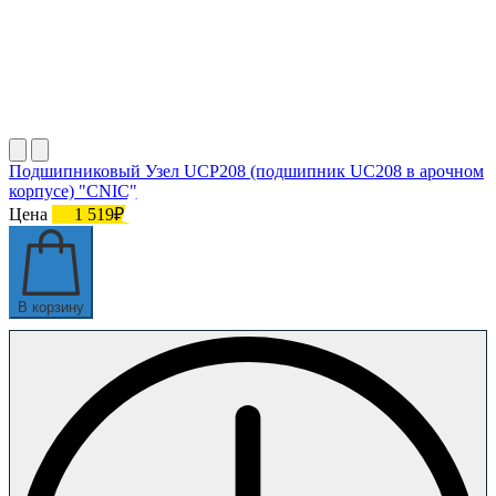
Подшипниковый Узел UCP208 (подшипник UC208 в арочном
корпусе) "CNIC"
Цена
1 519₽
В корзину