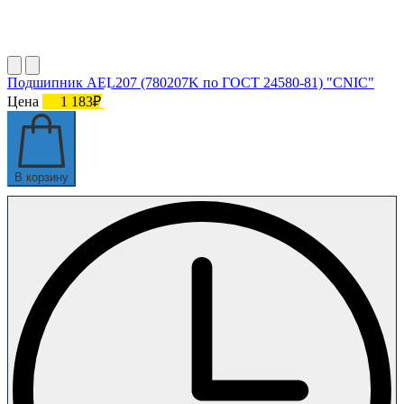
Подшипник AEL207 (780207K по ГОСТ 24580-81) "CNIC"
Цена
1 183₽
В корзину