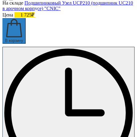
На складе
Подшипниковый Узел UCP210 (подшипник UC210
в арочном корпусе) "CNIC"
Цена
1 725₽
В корзину