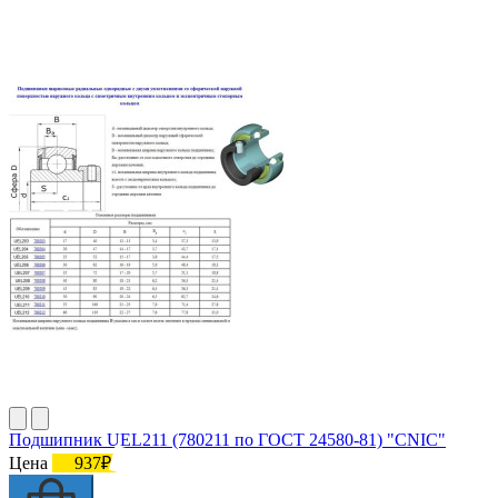
Подшипник UEL211 (780211 по ГОСТ 24580-81) "CNIC"
Цена
937₽