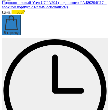
Подшипниковый Узел UCPA204 (подшипник PA480204C17 в
арочном корпусе с малым основанием)
Цена
563₽
В корзину