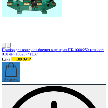
Прибор для контроля биения в центрах ПБ-1000/250 точность
0.01мм (10025) "TLX"
Цена
189 094₽
В корзину