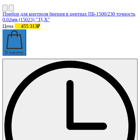
Прибор для контроля биения в центрах ПБ-1500/230 точность
0.02мм (15023) "TLX"
Цена
455 313₽
В корзину