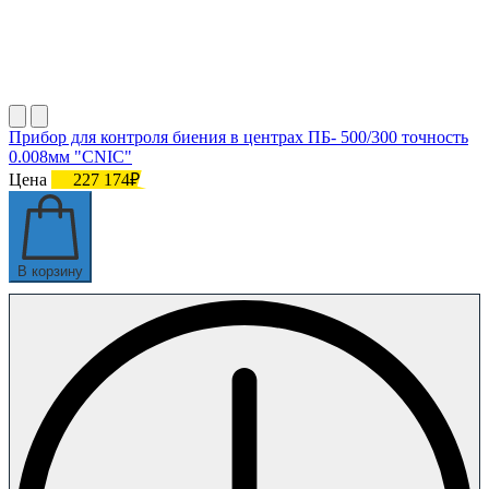
Прибор для контроля биения в центрах ПБ- 500/300 точность
0.008мм "CNIC"
Цена
227 174₽
В корзину