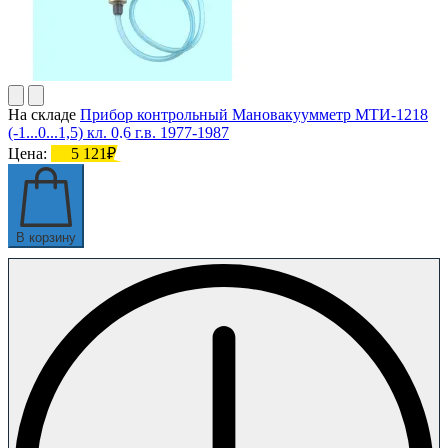
На складе
Прибор контрольный Мановакуумметр МТИ-1218
(-1...0...1,5) кл. 0,6 г.в. 1977-1987
Цена:
5 121₽
В корзину