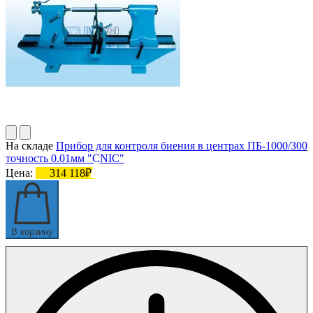
На складе
Прибор для контроля биения в центрах ПБ-1000/300
точность 0.01мм "CNIC"
Цена:
314 118₽
В корзину