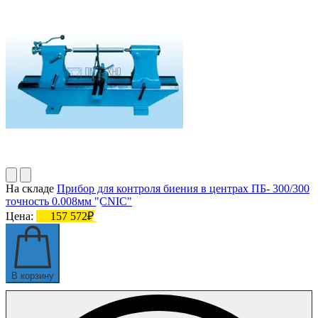
На складе
Прибор для контроля биения в центрах ПБ- 300/300
точность 0.008мм "CNIC"
Цена:
157 572₽
В корзину