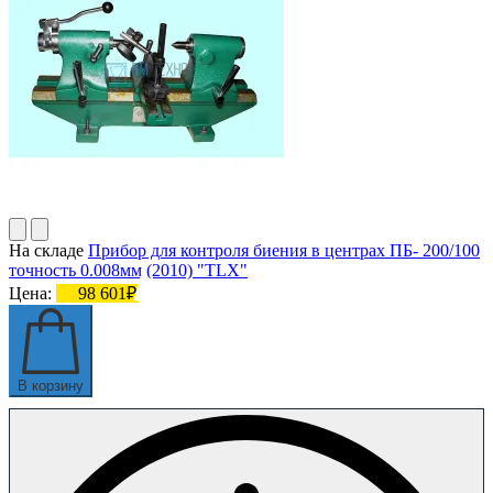
На складе
Прибор для контроля биения в центрах ПБ- 200/100
точность 0.008мм (2010) "TLX"
Цена:
98 601₽
В корзину