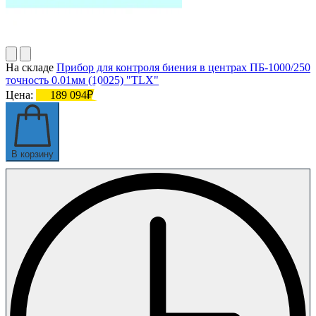
На складе
Прибор для контроля биения в центрах ПБ-1000/250
точность 0.01мм (10025) "TLX"
Цена:
189 094₽
В корзину