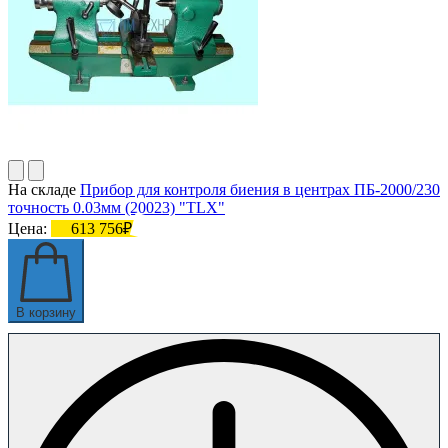
На складе
Прибор для контроля биения в центрах ПБ-2000/230
точность 0.03мм (20023) "TLX"
Цена:
613 756₽
В корзину