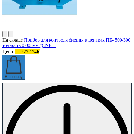
На складе
Прибор для контроля биения в центрах ПБ- 500/300
точность 0.008мм "CNIC"
Цена:
227 174₽
В корзину