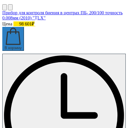
Прибор для контроля биения в центрах ПБ- 200/100 точность
0.008мм (2010) "TLX"
Цена
98 601₽
В корзину