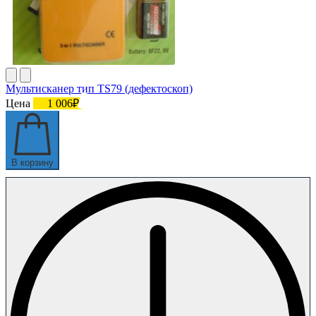
Мультисканер тип TS79 (дефектоскоп)
Цена
1 006₽
В корзину