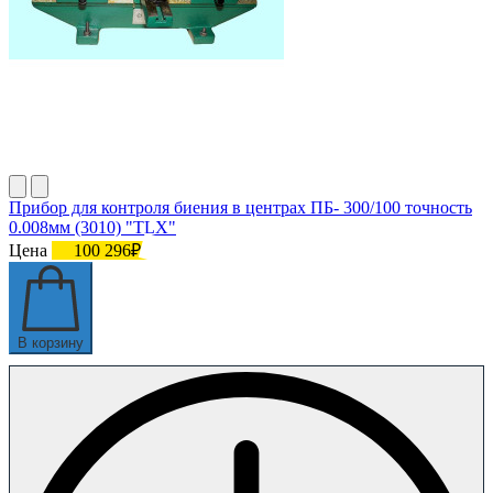
Прибор для контроля биения в центрах ПБ- 300/100 точность
0.008мм (3010) "TLX"
Цена
100 296₽
В корзину