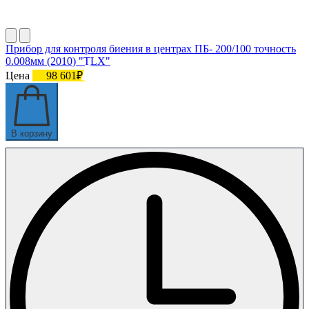
Прибор для контроля биения в центрах ПБ- 200/100 точность
0.008мм (2010) "TLX"
Цена
98 601₽
В корзину