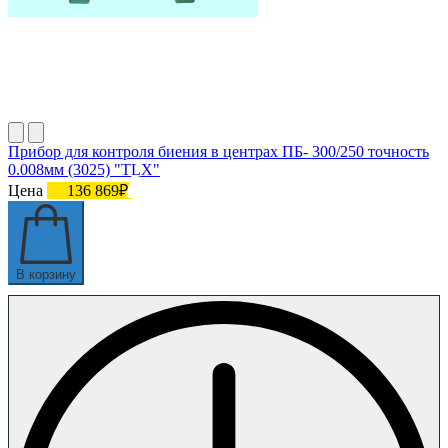
Прибор для контроля биения в центрах ПБ- 300/250 точность
0.008мм (3025) "TLX"
Цена
136 869₽
В корзину