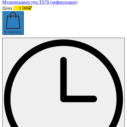
Мультисканер тип TS79 (дефектоскоп)
Цена
1 006₽
В корзину