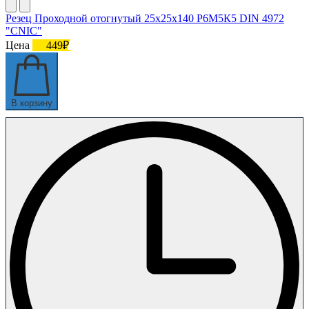
Резец Проходной отогнутый 25х25х140 Р6М5К5 DIN 4972
"CNIC"
Цена
449₽
В корзину