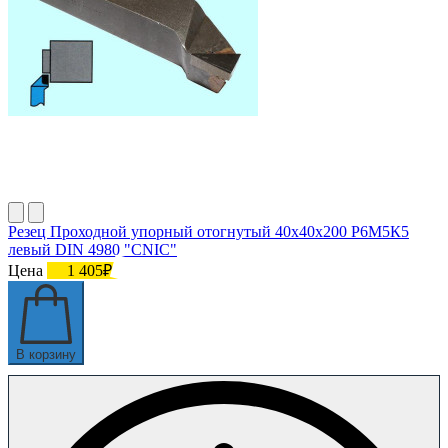
Резец Проходной упорный отогнутый 40х40х200 Р6М5К5
левый DIN 4980 "CNIC"
Цена
1 405₽
В корзину