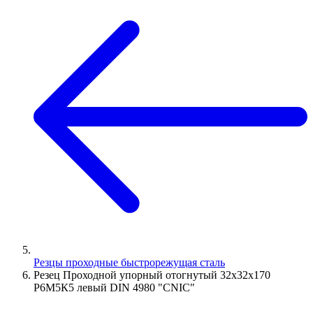
Резцы проходные быстрорежущая сталь
Резец Проходной упорный отогнутый 32х32х170
Р6М5К5 левый DIN 4980 "CNIC"