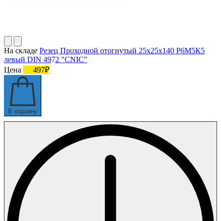
На складе
Резец Проходной отогнутый 25х25х140 Р6М5К5
левый DIN 4972 "CNIC"
Цена
497₽
В корзину