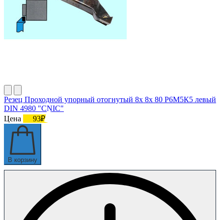
Резец Проходной упорный отогнутый 8х 8х 80 Р6М5К5 левый
DIN 4980 "CNIC"
Цена
93₽
В корзину