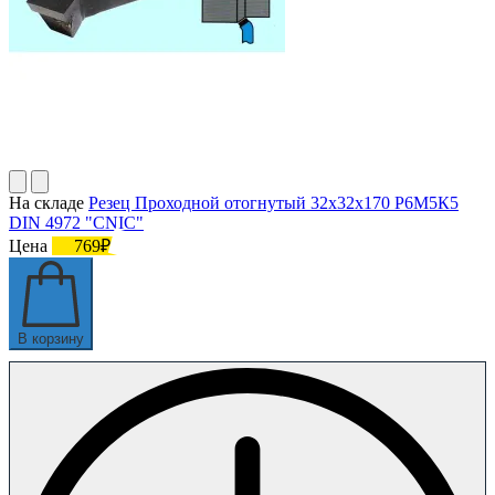
На складе
Резец Проходной отогнутый 32х32х170 Р6М5К5
DIN 4972 "CNIC"
Цена
769₽
В корзину