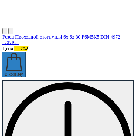
Резец Проходной отогнутый 6х 6х 80 Р6М5К5 DIN 4972
"CNIC"
Цена
70₽
В корзину