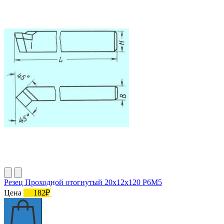
Резец Проходной отогнутый 20х12х120 Р6М5
Цена
182₽