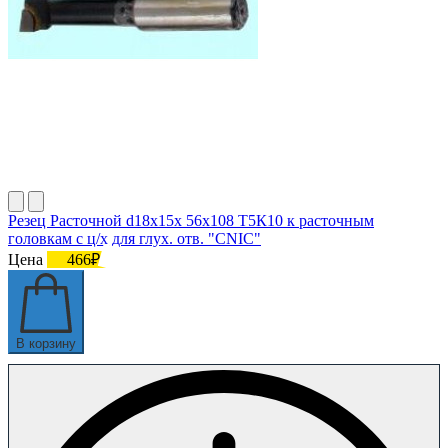
Резец Расточной d18х15х 56х108 Т5К10 к расточным
головкам с ц/х для глух. отв. "CNIC"
Цена
466₽
В корзину