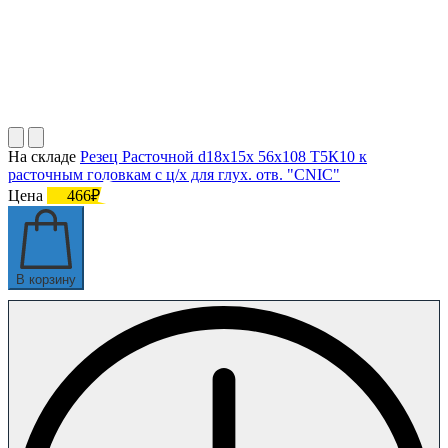
На складе
Резец Расточной d18х15х 56х108 Т5К10 к
расточным головкам с ц/х для глух. отв. "CNIC"
Цена
466₽
В корзину