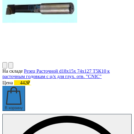
На складе
Резец Расточной d18х15х 74х127 Т5К10 к
расточным головкам с ц/х для глух. отв. "CNIC"
Цена
442₽
В корзину