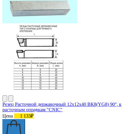
Резец Расточной державочный 12х12х40 ВК8(YG8) 90°, к
расточным оправкам "CNIC"
Цена
1 133₽