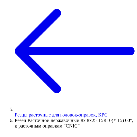
Резцы расточные для головок-оправок, КРС
Резец Расточной державочный 8х 8х25 Т5К10(YT5) 60°,
к расточным оправкам "CNIC"