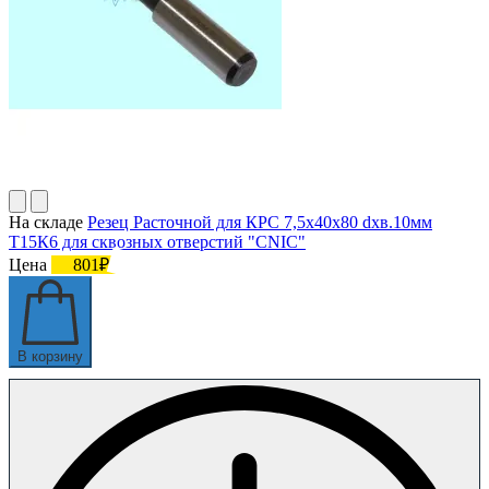
На складе
Резец Расточной для КРС 7,5х40х80 dхв.10мм
Т15К6 для сквозных отверстий "CNIC"
Цена
801₽
В корзину