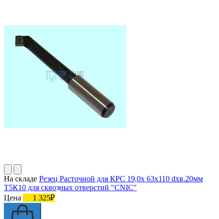
На складе
Резец Расточной для КРС 19,0х 63х110 dхв.20мм
Т5К10 для сквозных отверстий "CNIC"
Цена
1 325₽