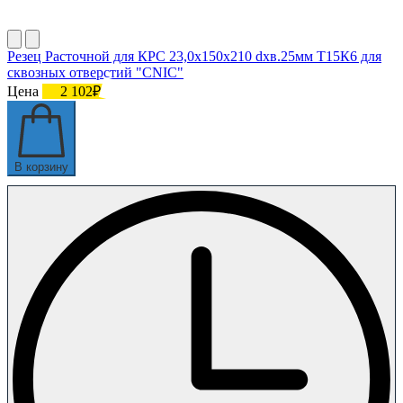
Резец Расточной для КРС 23,0х150х210 dхв.25мм Т15К6 для
сквозных отверстий "CNIC"
Цена
2 102₽
В корзину