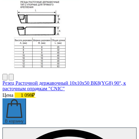
Резец Расточной державочный 10х10х50 ВК8(YG8) 90°, к
расточным оправкам "CNIC"
Цена
1 098₽
В корзину