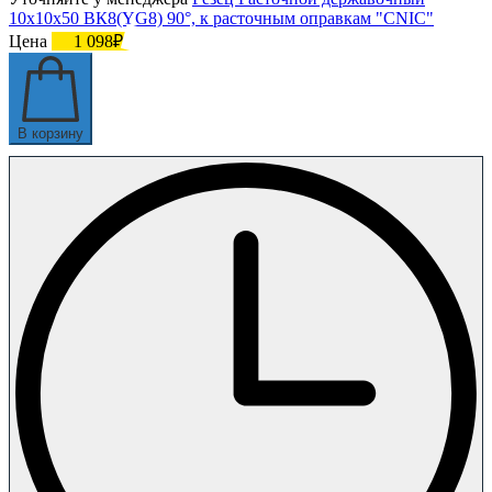
10х10х50 ВК8(YG8) 90°, к расточным оправкам "CNIC"
Цена
1 098₽
В корзину