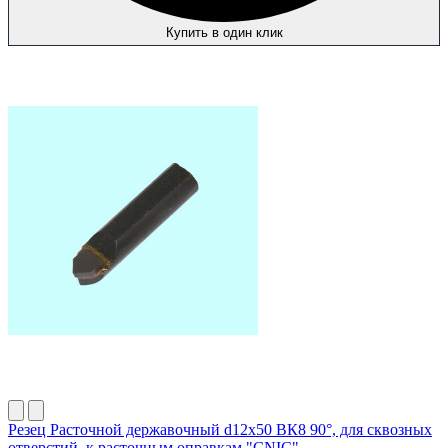
Купить в один клик
Резец Расточной державочный d12х50 ВК8 90°, для сквозных
отверстий, к расточным оправкам "CNIC"