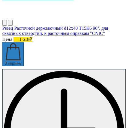
Резец Расточной державочный d12х40 Т15К6 90°, для
сквозных отверстий, к расточным оправкам "CNIC"
Цена
1 618₽
В корзину