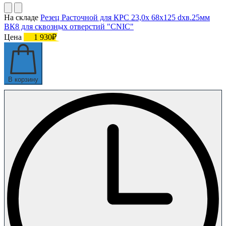
На складе
Резец Расточной для КРС 23,0х 68х125 dхв.25мм
ВК8 для сквозных отверстий "CNIC"
Цена
1 930₽
В корзину