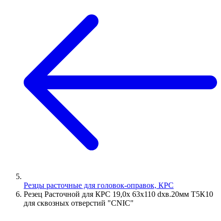
Резцы расточные для головок-оправок, КРС
Резец Расточной для КРС 19,0х 63х110 dхв.20мм Т5К10
для сквозных отверстий "CNIC"