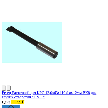
Резец Расточной для КРС 12,0х63х110 dхв.12мм ВК8 для
глухих отверстий "CNIC"
Цена
721₽