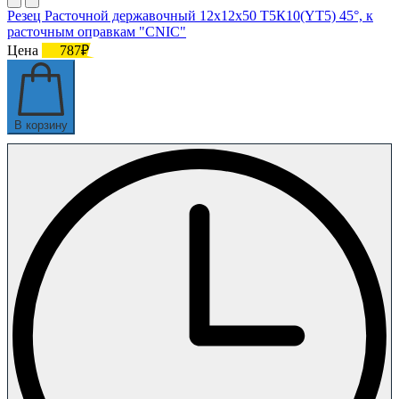
Резец Расточной державочный 12х12х50 Т5К10(YT5) 45°, к
расточным оправкам "CNIC"
Цена
787₽
В корзину