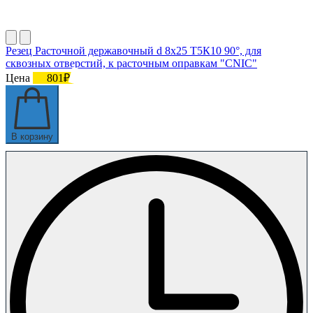
Резец Расточной державочный d 8х25 Т5К10 90°, для
сквозных отверстий, к расточным оправкам "CNIC"
Цена
801₽
В корзину