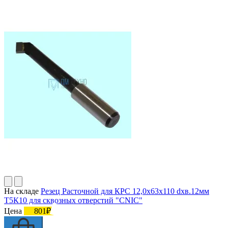
На складе
Резец Расточной для КРС 12,0х63х110 dхв.12мм
Т5К10 для сквозных отверстий "CNIC"
Цена
801₽