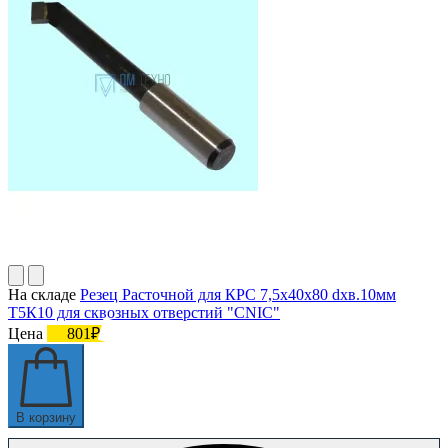
На складе
Резец Расточной для КРС 7,5х40х80 dхв.10мм
Т5К10 для сквозных отверстий "CNIC"
Цена
801₽
В корзину