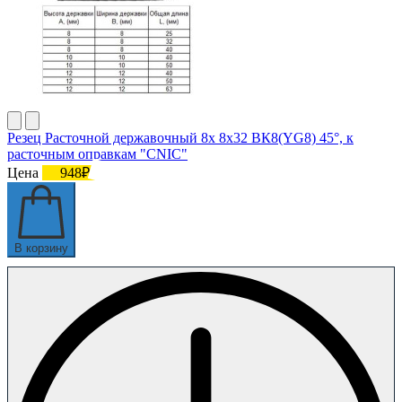
Резец Расточной державочный 8х 8х32 ВК8(YG8) 45°, к
расточным оправкам "CNIC"
Цена
948₽
В корзину