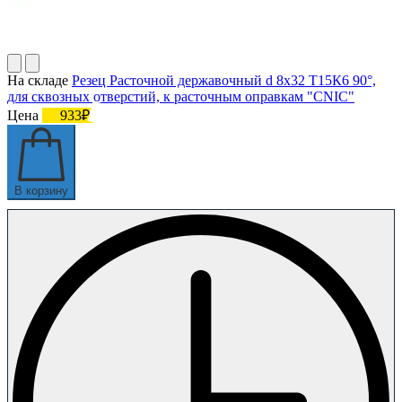
На складе
Резец Расточной державочный d 8х32 Т15К6 90°,
для сквозных отверстий, к расточным оправкам "CNIC"
Цена
933₽
В корзину