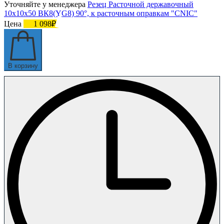
Уточняйте у менеджера
Резец Расточной державочный
10х10х50 ВК8(YG8) 90°, к расточным оправкам "CNIC"
Цена
1 098₽
В корзину