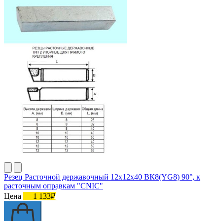
Резец Расточной державочный 12х12х40 ВК8(YG8) 90°, к
расточным оправкам "CNIC"
Цена
1 133₽