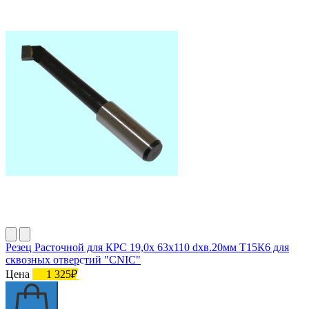
Резец Расточной для КРС 19,0х 63х110 dхв.20мм Т15К6 для
сквозных отверстий "CNIC"
Цена
1 325₽