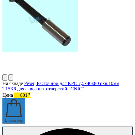
На складе
Резец Расточной для КРС 7,5х40х80 dхв.10мм
Т15К6 для сквозных отверстий "CNIC"
Цена
801₽
В корзину