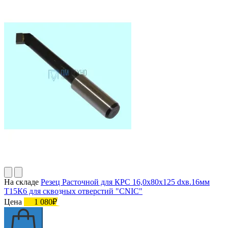
На складе
Резец Расточной для КРС 16,0х80х125 dхв.16мм
Т15К6 для сквозных отверстий "CNIC"
Цена
1 080₽