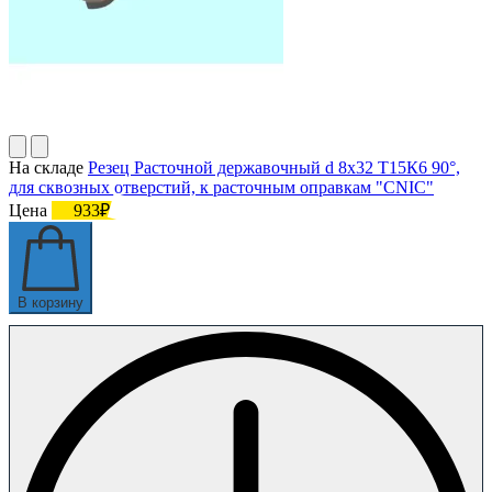
На складе
Резец Расточной державочный d 8х32 Т15К6 90°,
для сквозных отверстий, к расточным оправкам "CNIC"
Цена
933₽
В корзину