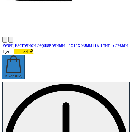
Резец Расточной державочный 14х14х 90мм ВК8 тип 5 левый
Цена
1 341₽
В корзину