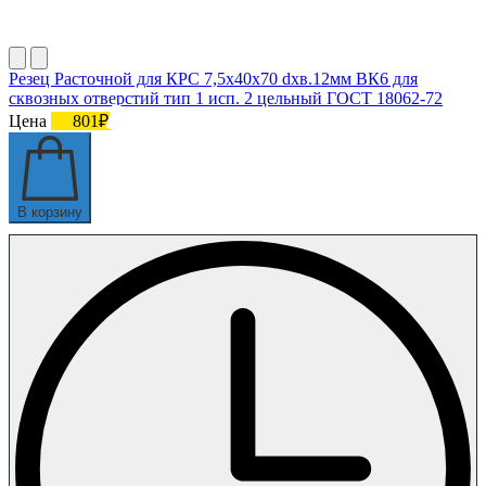
Резец Расточной для КРС 7,5х40х70 dхв.12мм ВК6 для
сквозных отверстий тип 1 исп. 2 цельный ГОСТ 18062-72
Цена
801₽
В корзину