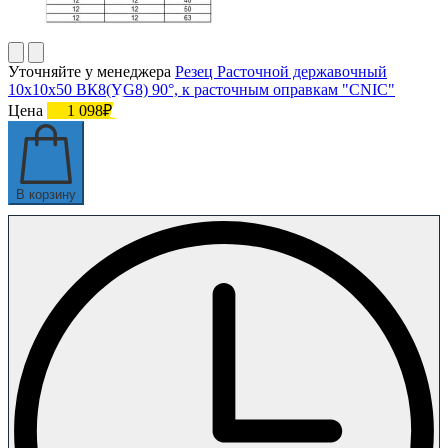
Уточняйте у менеджера
Резец Расточной державочный
10х10х50 ВК8(YG8) 90°, к расточным оправкам "CNIC"
Цена
1 098₽
В корзину