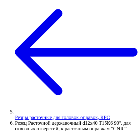
Резцы расточные для головок-оправок, КРС
Резец Расточной державочный d12х40 Т15К6 90°, для
сквозных отверстий, к расточным оправкам "CNIC"