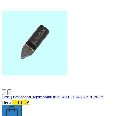
Резец Резьбовой державочный d 8х40 Т15К6 60° "CNIC"
Цена
1 152₽