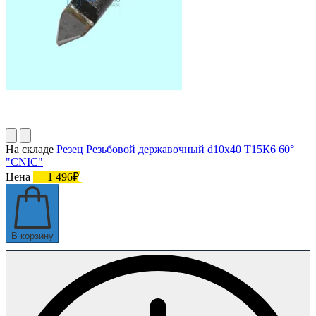
На складе
Резец Резьбовой державочный d10х40 Т15К6 60°
"CNIC"
Цена
1 496₽
В корзину