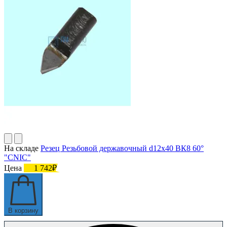
На складе
Резец Резьбовой державочный d12х40 ВК8 60°
"CNIC"
Цена
1 742₽
В корзину