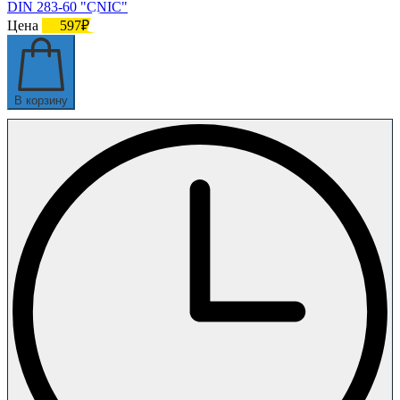
DIN 283-60 "CNIC"
Цена
597₽
В корзину