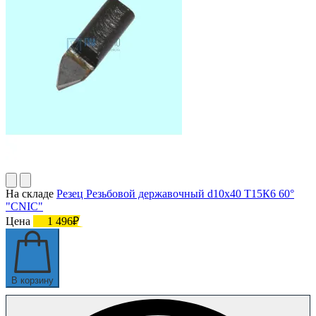
На складе
Резец Резьбовой державочный d10х40 Т15К6 60°
"CNIC"
Цена
1 496₽
В корзину