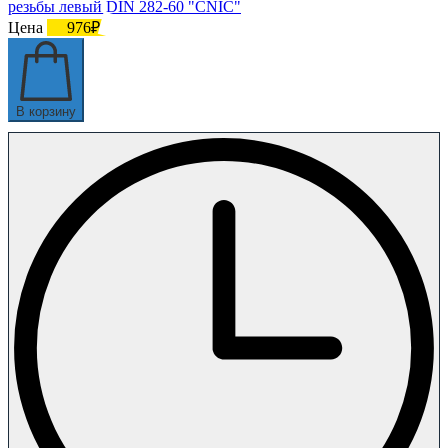
резьбы левый DIN 282-60 "CNIC"
Цена
976₽
В корзину