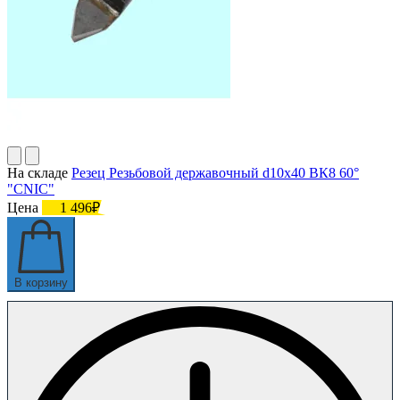
На складе
Резец Резьбовой державочный d10х40 ВК8 60°
"CNIC"
Цена
1 496₽
В корзину