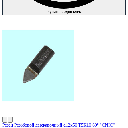
Купить в один клик
Резец Резьбовой державочный d12х50 Т5К10 60° "CNIC"