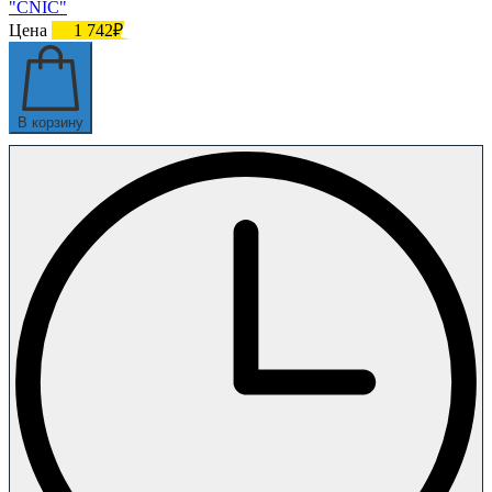
"CNIC"
Цена
1 742₽
В корзину