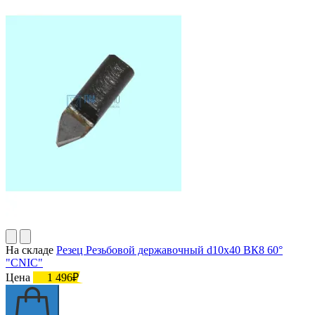
На складе
Резец Резьбовой державочный d10х40 ВК8 60°
"CNIC"
Цена
1 496₽