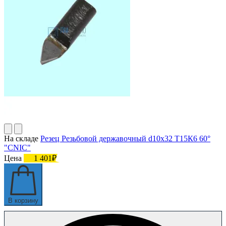
На складе
Резец Резьбовой державочный d10х32 Т15К6 60°
"CNIC"
Цена
1 401₽
В корзину