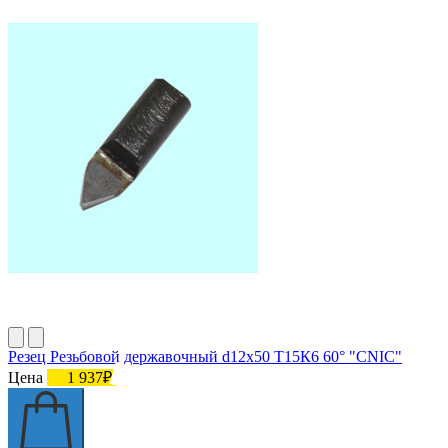
Резец Резьбовой державочный d12х50 Т15К6 60° "CNIC"
Цена
1 937₽