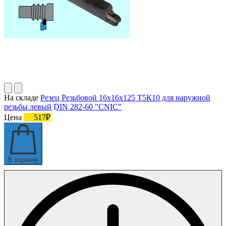
На складе
Резец Резьбовой 16х16х125 Т5К10 для наружной
резьбы левый DIN 282-60 "CNIC"
Цена
517₽
В корзину