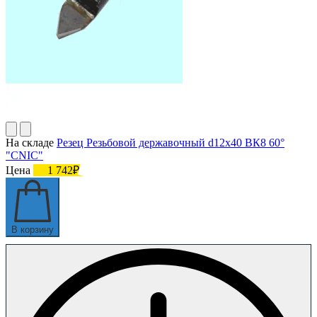
На складе
Резец Резьбовой державочный d12х40 ВК8 60°
"CNIC"
Цена
1 742₽
В корзину