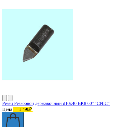
Резец Резьбовой державочный d10х40 ВК8 60° "CNIC"
Цена
1 496₽