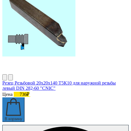
Резец Резьбовой 20х20х140 Т5К10 для наружной резьбы
левый DIN 282-60 "CNIC"
Цена
736₽
В корзину