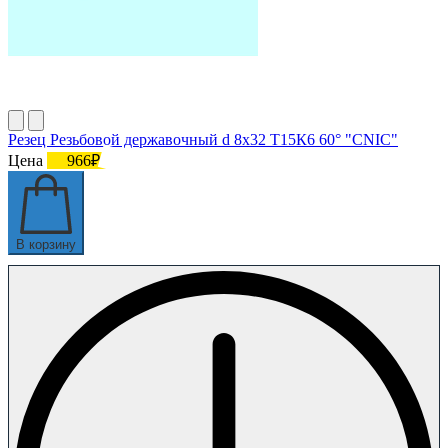
Резец Резьбовой державочный d 8х32 Т15К6 60° "CNIC"
Цена
966₽
В корзину