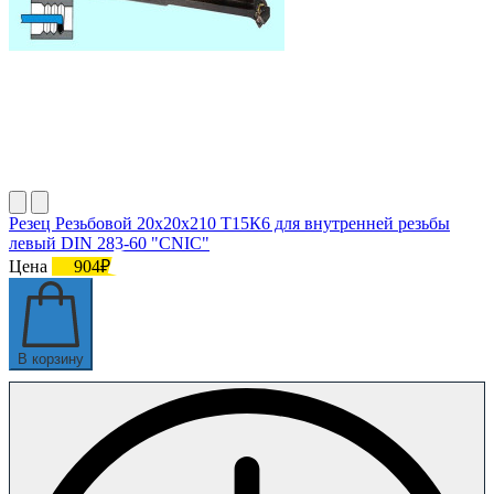
Резец Резьбовой 20х20х210 Т15К6 для внутренней резьбы
левый DIN 283-60 "CNIC"
Цена
904₽
В корзину