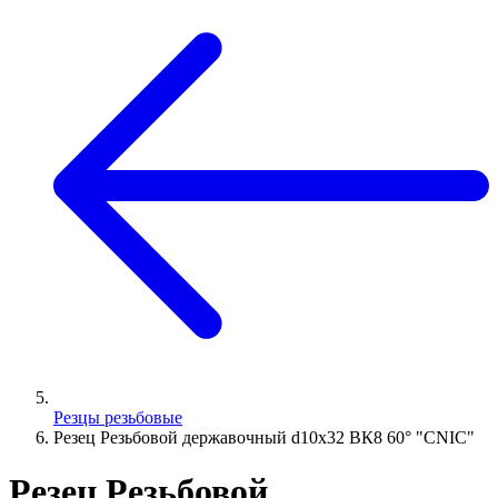
Резцы резьбовые
Резец Резьбовой державочный d10х32 ВК8 60° "CNIC"
Резец Резьбовой