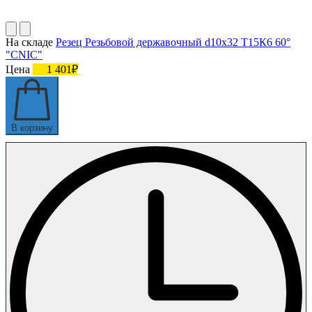
На складе
Резец Резьбовой державочный d10х32 Т15К6 60°
"CNIC"
Цена
1 401₽
В корзину