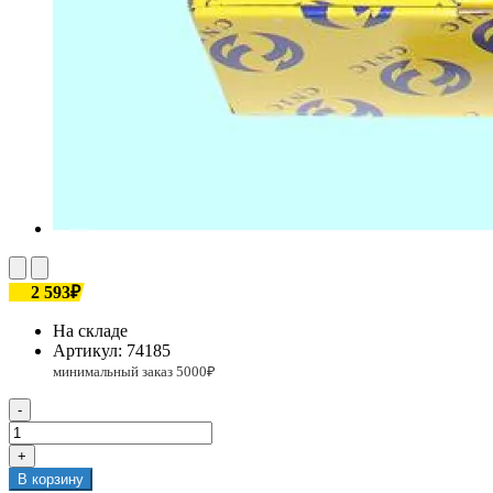
2 593₽
На складе
Артикул:
74185
-
+
В корзину