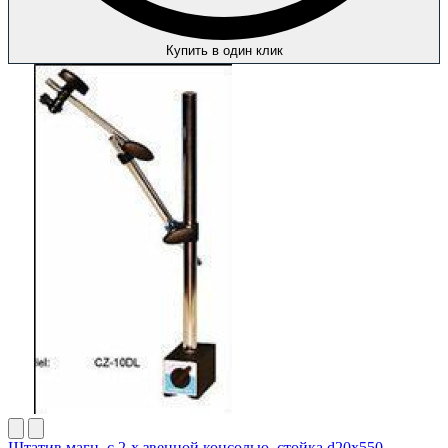
Купить в один клик
Штатив магн. с 2-х звенной консолью, стойка d20x550,