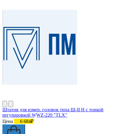
Штатив для измер. головок типа Ш-II Н с тонкой
регулировкой WWZ-220 "TLX"
Цена
6 684₽