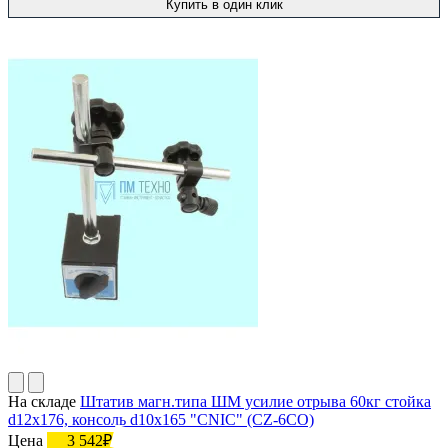
Купить в один клик
На складе
Штатив магн.типа ШМ усилие отрыва 60кг стойка
d12х176, консоль d10х165 "CNIC" (CZ-6СO)
Цена
3 542₽