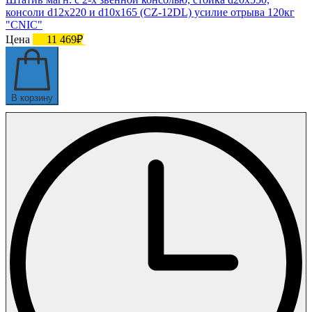
консоли d12x220 и d10x165 (CZ-12DL) усилие отрыва 120кг
"CNIC"
Цена
11 469₽
В корзину