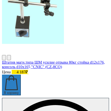
Штатив магн.типа ШМ усилие отрыва 80кг стойка d12х176,
консоль d10х165 "CNIC" (CZ-8СO)
Цена
4 187₽
В корзину