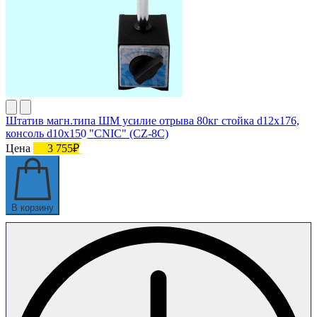
Штатив магн.типа ШМ усилие отрыва 80кг стойка d12х176,
консоль d10х150 "CNIC" (CZ-8C)
Цена
3 755₽
В корзину