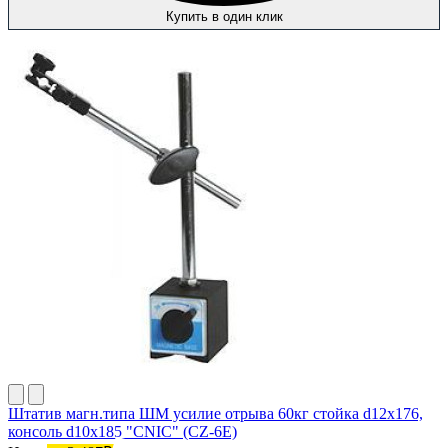
Купить в один клик
Штатив магн.типа ШМ усилие отрыва 60кг стойка d12х176,
консоль d10х185 "CNIC" (CZ-6E)