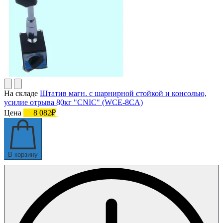
На складе
Штатив магн. с шарнирной стойкой и консолью,
усилие отрыва 80кг "CNIC" (WCE-8CА)
Цена
8 082₽
В корзину