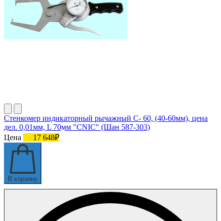
Стенкомер индикаторный рычажный С- 60, (40-60мм), цена
дел. 0,01мм, L 70мм "CNIC" (Шан 587-303)
Цена
17 648₽
В корзину