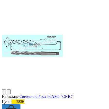
На складе
Сверло d 6,4 к/х Р6АМ5 "CNIC"
Цена
585₽