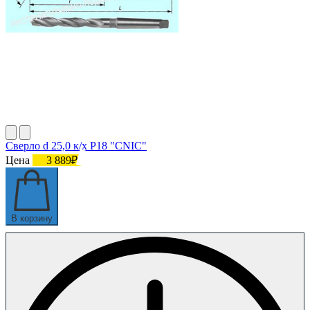
Сверло d 25,0 к/х Р18 "CNIC"
Цена
3 889₽
В корзину