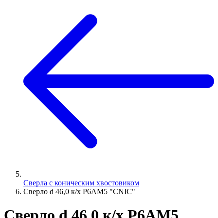
Сверла с коническим хвостовиком
Сверло d 46,0 к/х Р6АМ5 "CNIC"
Сверло d 46,0 к/х Р6АМ5