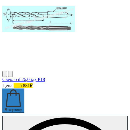
Сверло d 26,0 к/х Р18
Цена
5 881₽
В корзину