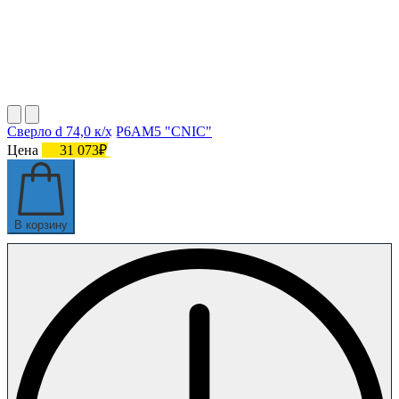
Сверло d 74,0 к/х Р6АМ5 "CNIC"
Цена
31 073₽
В корзину