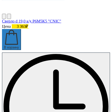
Сверло d 19,0 к/х Р6М5К5 "CNIC"
Цена
3 363₽
В корзину