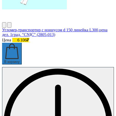
Угломер-транспортир с нониусом d 150 линейка L300,цена
дел. 1град. "CNIC" (2805-013)
Цена
6 106₽
В корзину