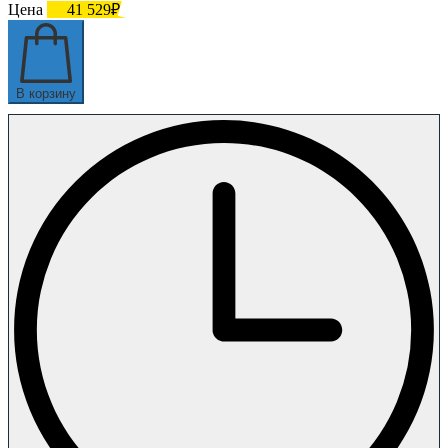
Цена
41 529₽
В корзину