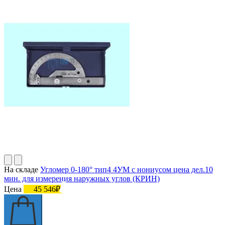
На складе
Угломер 0-180° тип4 4УМ с нониусом цена дел.10
мин. для измерения наружных углов (КРИН)
Цена
45 546₽