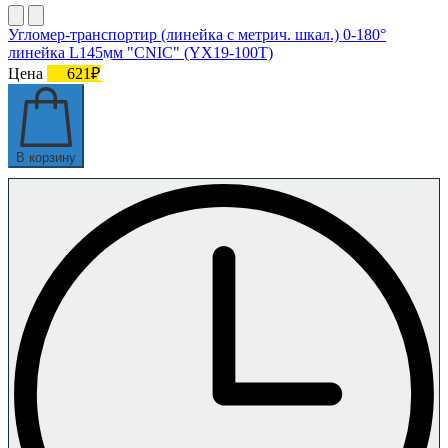
Угломер-транспортир (линейка с метрич. шкал.) 0-180°
линейка L145мм "CNIC" (YX19-100T)
Цена
621₽
В корзину