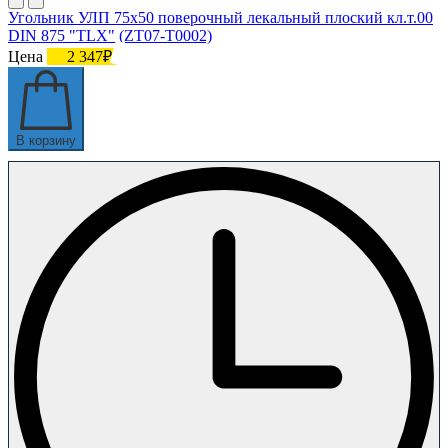
Угольник УЛП 75х50 поверочный лекальный плоский кл.т.00
DIN 875 "TLX" (ZT07-T0002)
Цена
2 347₽
В корзину