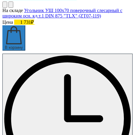
На складе
Угольник УШ 100х70 поверочный слесарный с
широким осн. кл.т.1 DIN 875 "TLX" (ZT07-119)
Цена
1 731₽
В корзину