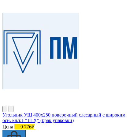
Угольник УШ 400х250 поверочный слесарный с широким
осн. кл.т.1 "TLX" (брак упаковки)
Цена
9 776₽