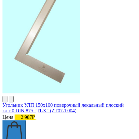
Угольник УЛП 150х100 поверочный лекальный плоский
кл.т.0 DIN 875 "TLX" (ZT07-T004)
Цена
2 987₽