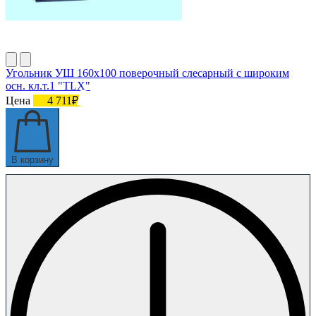
Угольник УШ 160х100 поверочный слесарный с широким
осн. кл.т.1 "TLX"
Цена
4 711₽
В корзину