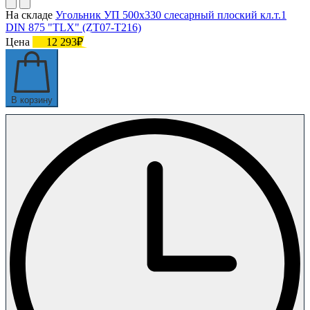
На складе
Угольник УП 500х330 слесарный плоский кл.т.1
DIN 875 "TLX" (ZT07-T216)
Цена
12 293₽
В корзину