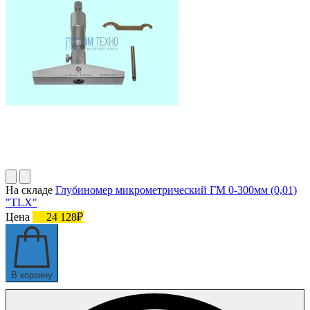
На складе
Глубиномер микрометрический ГМ 0-300мм (0,01)
"TLX"
Цена
24 128₽
В корзину