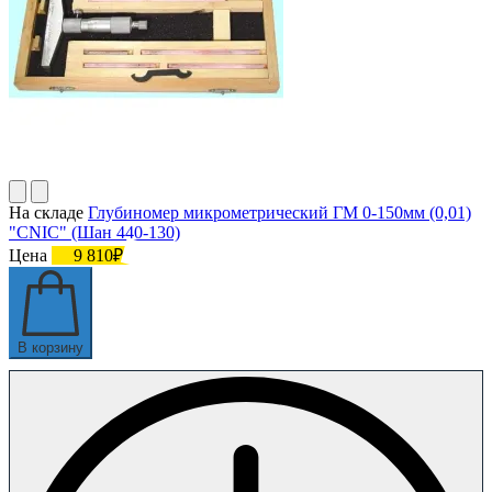
На складе
Глубиномер микрометрический ГМ 0-150мм (0,01)
"CNIC" (Шан 440-130)
Цена
9 810₽
В корзину