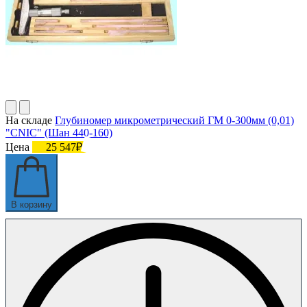
На складе
Глубиномер микрометрический ГМ 0-300мм (0,01)
"CNIC" (Шан 440-160)
Цена
25 547₽
В корзину