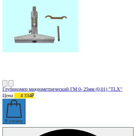
Глубиномер микрометрический ГМ 0- 25мм (0,01) "TLX"
Цена
4 334₽
В корзину