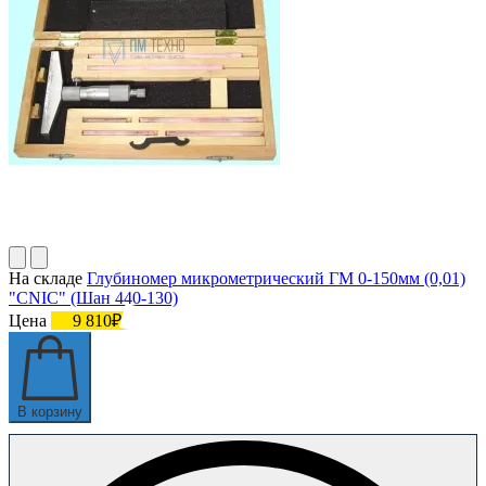
На складе
Глубиномер микрометрический ГМ 0-150мм (0,01)
"CNIC" (Шан 440-130)
Цена
9 810₽
В корзину