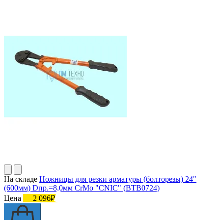
На складе
Ножницы для резки арматуры (болторезы) 24"
(600мм) Dпр.=8,0мм CrMo "CNIC" (BТB0724)
Цена
2 096₽