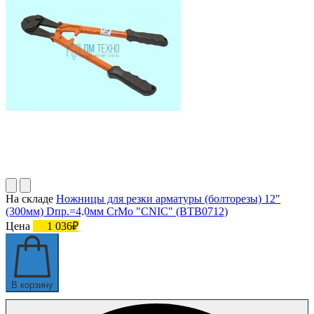
На складе
Ножницы для резки арматуры (болторезы) 12"
(300мм) Dпр.=4,0мм CrMo "CNIC" (BТB0712)
Цена
1 036₽
В корзину