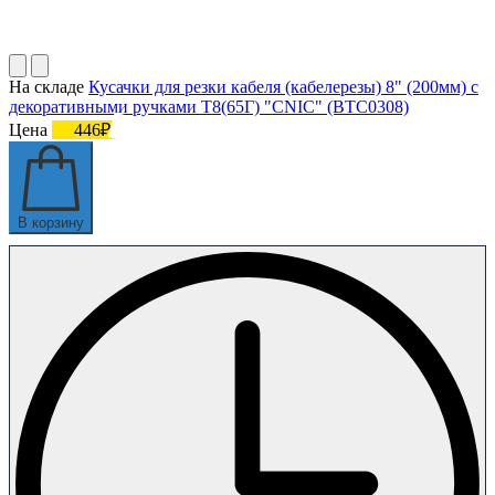
На складе
Кусачки для резки кабеля (кабелерезы) 8" (200мм) с
декоративными ручками Т8(65Г) "CNIC" (BTC0308)
Цена
446₽
В корзину