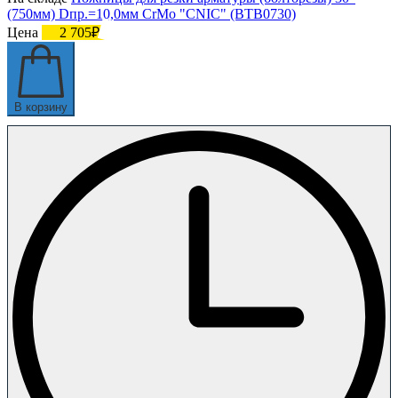
(750мм) Dпр.=10,0мм CrMo "CNIC" (BТB0730)
Цена
2 705₽
В корзину