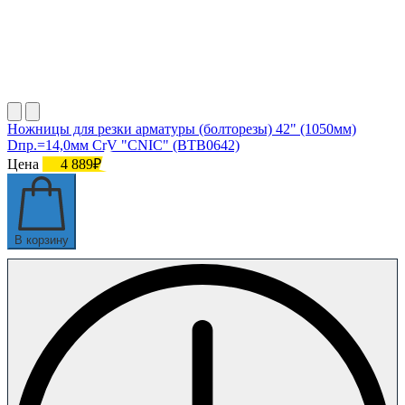
Ножницы для резки арматуры (болторезы) 42" (1050мм)
Dпр.=14,0мм CrV "CNIC" (BТB0642)
Цена
4 889₽
В корзину