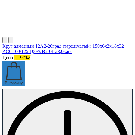
Круг алмазный 12А2-20град (тарельчатый) 150х6х2х18х32
АС6 160/125 100% В2-01 23,9кар.
Цена
971₽
В корзину