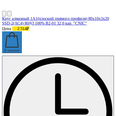
Круг алмазный 1А1(плоский прямого профиля) 80х10х3х20
SSD-2(АС4) 80/63 100% В2-01 32,0 кар. "CNIC"
Цена
2 514₽
В корзину