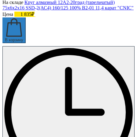
На складе
Круг алмазный 12А2-20град (тарельчатый)
75х6х2х16 SSD-2(АС4) 160/125 100% В2-01 11,4 карат "CNIC"
Цена
1 835₽
В корзину