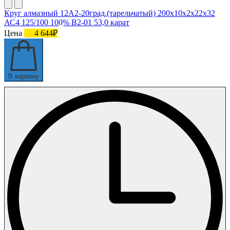
Круг алмазный 12А2-20град.(тарельчатый) 200х10х2х22х32
АС4 125/100 100% В2-01 53,0 карат
Цена
4 644₽
В корзину