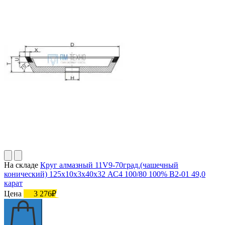
На складе
Круг алмазный 11V9-70град.(чашечный
конический) 125х10х3х40х32 АС4 100/80 100% В2-01 49,0
карат
Цена
3 276₽