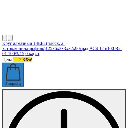
Круг алмазный 14ЕЕ1(плоск. 2-
хстор.конич.профиль)125х6х3х3х32х90град АС4 125/100 В2-
01 100% 15,0 карат
Цена
2 838₽
В корзину