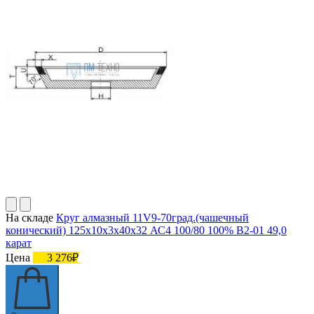
На складе
Круг алмазный 11V9-70град.(чашечный
конический) 125х10х3х40х32 АС4 100/80 100% В2-01 49,0
карат
Цена
3 276₽