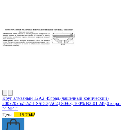
Круг алмазный 12А2-45град.(чашечный конический)
200х20х5х52х51 SSD-2(АС4) 80/63, 100% В2-01 249,0 карат
"CNIC"
Цена
15 794₽