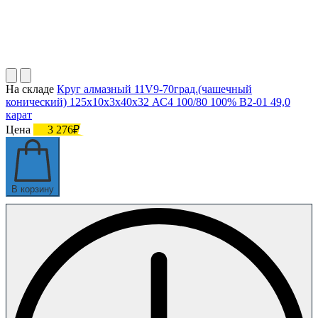
На складе
Круг алмазный 11V9-70град.(чашечный
конический) 125х10х3х40х32 АС4 100/80 100% В2-01 49,0
карат
Цена
3 276₽
В корзину