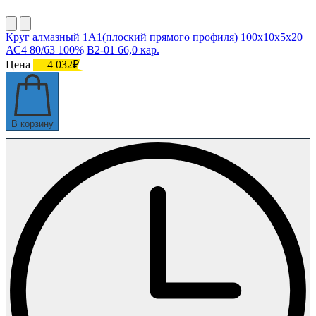
Круг алмазный 1А1(плоский прямого профиля) 100х10х5х20
АС4 80/63 100% В2-01 66,0 кар.
Цена
4 032₽
В корзину