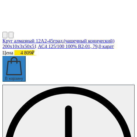
Круг алмазный 12А2-45град.(чашечный конический)
200х10х3х50х51 АС4 125/100 100% В2-01, 79,0 карат
Цена
4 809₽
В корзину