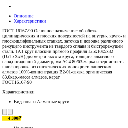
Описание
Характеристики
ГОСТ 16167-90 Основное назначение: обработка
цилиндрических и плоских поверхностей на внутри-, круго- и
плоскошлифовальных станках, заточка и доводка различного
режущего инструмента из твердого сплава и быстрорежущей
стали. 1А1-круг плоский прямого профиля 125х10х5х32
(DxTxXxH)-диаметр и высота круга, толщина алмазного
слоя,посадочный диаметр, мм АС4 80/63-марка и зернистость
шлифпорошка из синтетических монокристаллических
алмазов 100%-концентрация В2-01-связка органическая
83,0кар.-масса алмазов, карат
ГОСТ16167-90
Характеристики
Вид товара
Алмазные круги
4 390₽