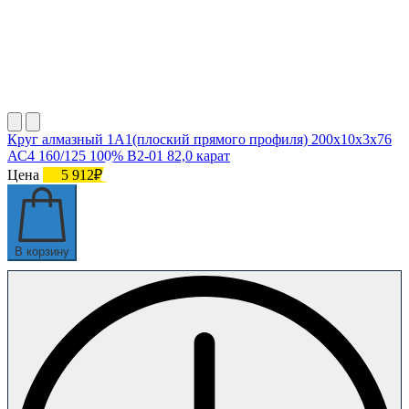
Круг алмазный 1А1(плоский прямого профиля) 200х10х3х76
АС4 160/125 100% В2-01 82,0 карат
Цена
5 912₽
В корзину