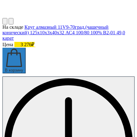
На складе
Круг алмазный 11V9-70град.(чашечный
конический) 125х10х3х40х32 АС4 100/80 100% В2-01 49,0
карат
Цена
3 276₽
В корзину