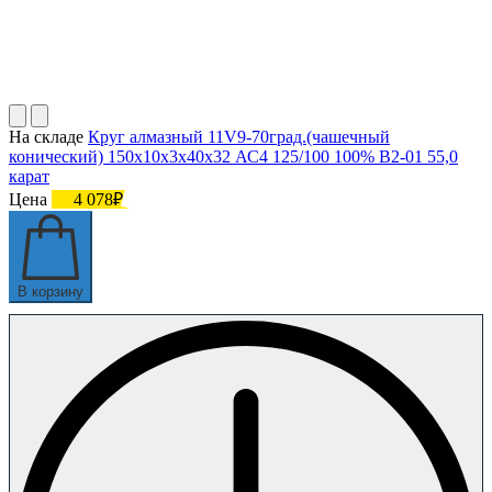
На складе
Круг алмазный 11V9-70град.(чашечный
конический) 150х10х3х40х32 АС4 125/100 100% В2-01 55,0
карат
Цена
4 078₽
В корзину