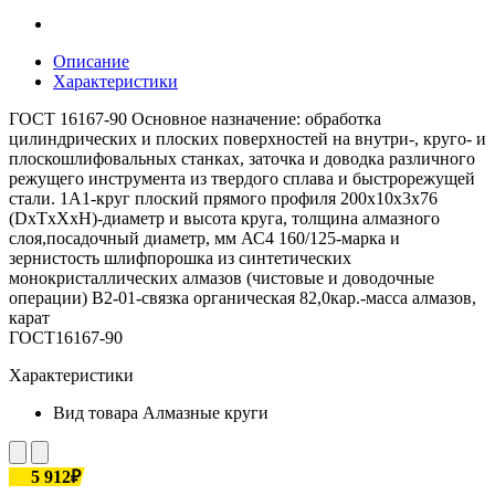
Описание
Характеристики
ГОСТ 16167-90 Основное назначение: обработка
цилиндрических и плоских поверхностей на внутри-, круго- и
плоскошлифовальных станках, заточка и доводка различного
режущего инструмента из твердого сплава и быстрорежущей
стали. 1А1-круг плоский прямого профиля 200х10х3х76
(DxTxXxH)-диаметр и высота круга, толщина алмазного
слоя,посадочный диаметр, мм АС4 160/125-марка и
зернистость шлифпорошка из синтетических
монокристаллических алмазов (чистовые и доводочные
операции) В2-01-связка органическая 82,0кар.-масса алмазов,
карат
ГОСТ16167-90
Характеристики
Вид товара
Алмазные круги
5 912₽