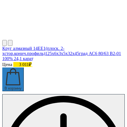
Круг алмазный 14ЕЕ1(плоск. 2-
хстор.конич.профиль)125х6х3х5х32х45град АС6 80/63 В2-01
100% 24,1 карат
Цена
3 011₽
В корзину