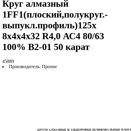
Круг алмазный
1FF1(плоский,полукруг.-
выпукл.профиль)125х
8х4х4х32 R4,0 АС4 80/63
100% В2-01 50 карат
45889
Производитель:
Прочие