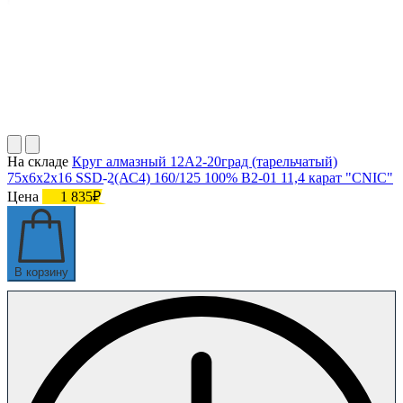
На складе
Круг алмазный 12А2-20град (тарельчатый)
75х6х2х16 SSD-2(АС4) 160/125 100% В2-01 11,4 карат "CNIC"
Цена
1 835₽
В корзину