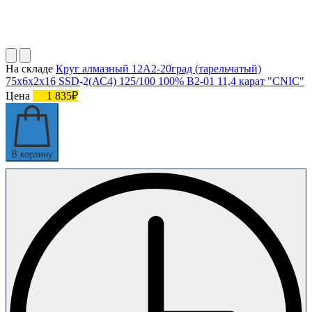
На складе
Круг алмазный 12А2-20град (тарельчатый)
75х6х2х16 SSD-2(АС4) 125/100 100% В2-01 11,4 карат "CNIC"
Цена
1 835₽
В корзину