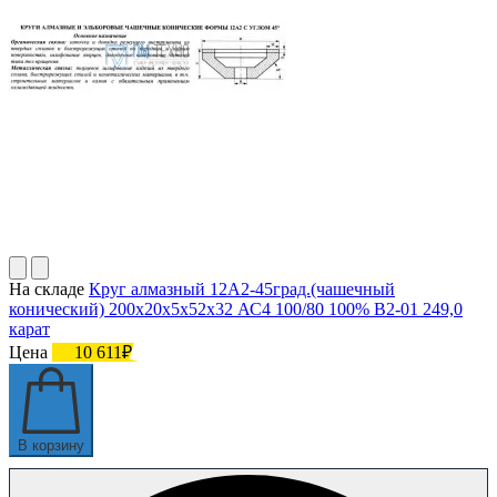
На складе
Круг алмазный 12А2-45град.(чашечный
конический) 200х20х5х52х32 АС4 100/80 100% В2-01 249,0
карат
Цена
10 611₽
В корзину