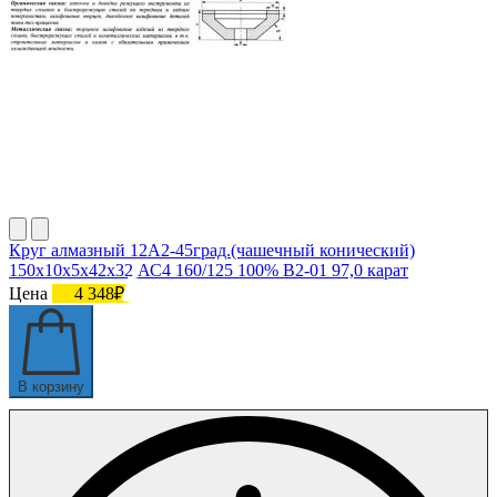
Круг алмазный 12А2-45град.(чашечный конический)
150х10х5х42х32 АС4 160/125 100% В2-01 97,0 карат
Цена
4 348₽
В корзину