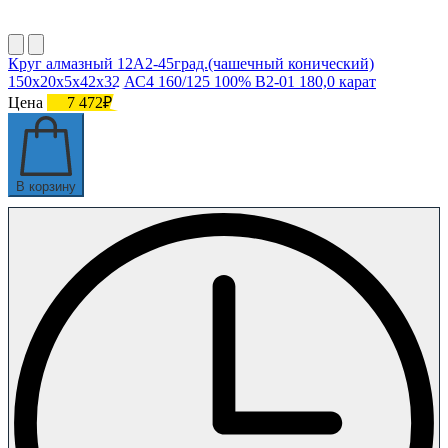
Круг алмазный 12А2-45град.(чашечный конический)
150х20х5х42х32 АС4 160/125 100% В2-01 180,0 карат
Цена
7 472₽
В корзину