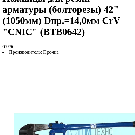
арматуры (болторезы) 42"
(1050мм) Dпр.=14,0мм CrV
"CNIC" (BТB0642)
65796
Производитель:
Прочие