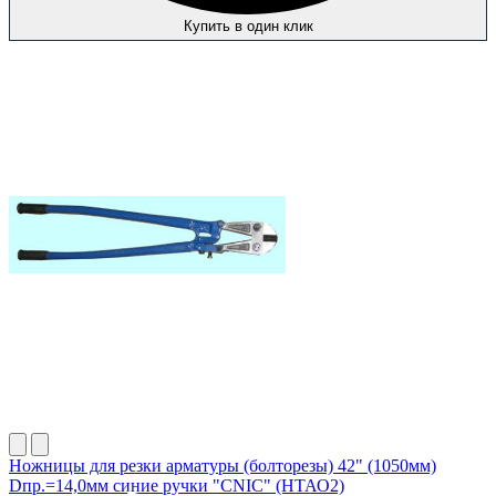
Купить в один клик
Ножницы для резки арматуры (болторезы) 42" (1050мм)
Dпр.=14,0мм синие ручки "CNIC" (НТАО2)