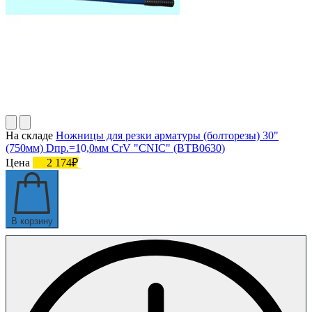
На складе
Ножницы для резки арматуры (болторезы) 30"
(750мм) Dпр.=10,0мм CrV "CNIC" (BТB0630)
Цена
2 174₽
В корзину