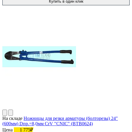
Купить в один клик
На складе
Ножницы для резки арматуры (болторезы) 24"
(600мм) Dпр.=8,0мм CrV "CNIC" (BТB0624)
Цена
1 775₽