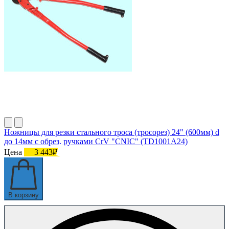
Ножницы для резки стального троса (тросорез) 24" (600мм) d
до 14мм с обрез. ручками CrV "CNIC" (TD1001A24)
Цена
3 443₽
В корзину