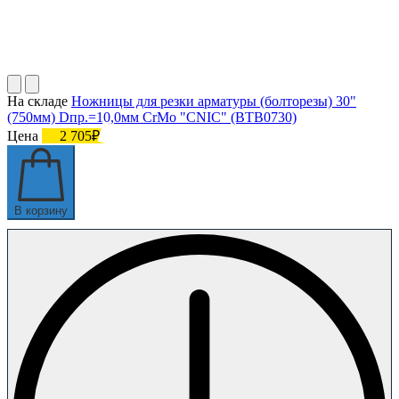
На складе
Ножницы для резки арматуры (болторезы) 30"
(750мм) Dпр.=10,0мм CrMo "CNIC" (BТB0730)
Цена
2 705₽
В корзину