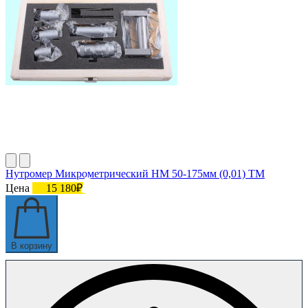
Нутромер Микрометрический НМ 50-175мм (0,01) ТМ
Цена
15 180₽
В корзину