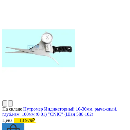
На складе
Нутромер Индикаторный 10-30мм, рычажный,
глуб.изм. 100мм (0,01) "CNIC" (Шан 586-102)
Цена
13 979₽