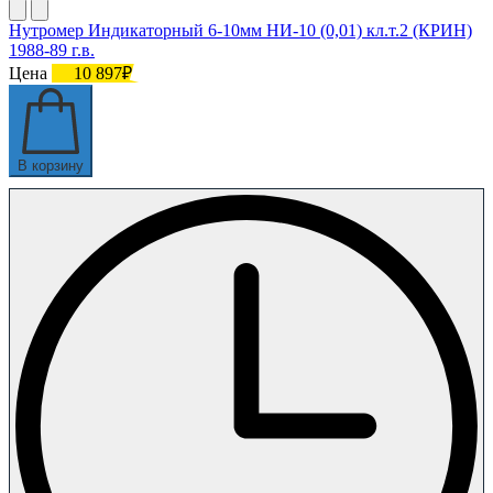
Нутромер Индикаторный 6-10мм НИ-10 (0,01) кл.т.2 (КРИН)
1988-89 г.в.
Цена
10 897₽
В корзину