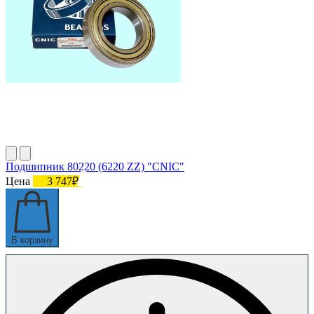
Подшипник 80220 (6220 ZZ) "СNIC"
Цена
3 747₽
В корзину