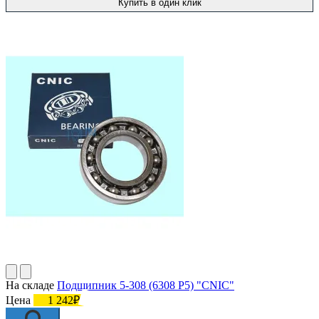
Купить в один клик
На складе
Подшипник 5-308 (6308 P5) "CNIC"
Цена
1 242₽