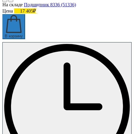
На складе
Подшипник 8336 (51336)
Цена
17 405₽
В корзину