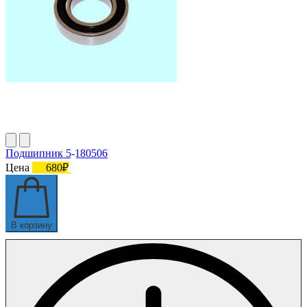
Подшипник 5-180506
Цена
680₽
В корзину