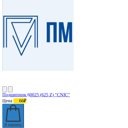
Подшипник 60025 (625 Z) "CNIC"
Цена
66₽
В корзину